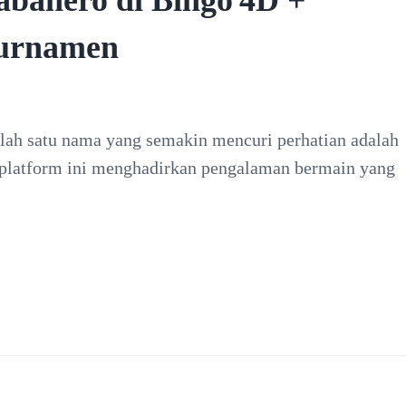
Habanero di Bingo 4D +
Turnamen
alah satu nama yang semakin mencuri perhatian adalah
 platform ini menghadirkan pengalaman bermain yang