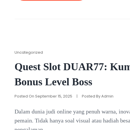
JADI
PILIHAN
UTAMA
PEMAIN
SLOT
INDONESIA
Cat
Uncategorized
Links
Quest Slot DUAR77: Kum
Bonus Level Boss
Posted On
September 15, 2025
|
Posted By
Admin
Dalam dunia judi online yang penuh warna, inov
pemain. Tidak hanya soal visual atau hadiah be
pengalaman