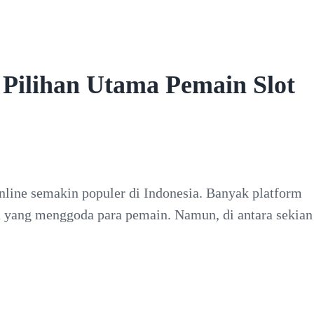
ilihan Utama Pemain Slot
nline semakin populer di Indonesia. Banyak platform
n yang menggoda para pemain. Namun, di antara sekian