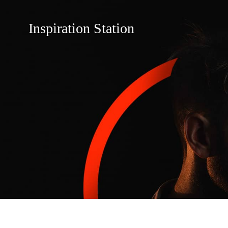
Inspiration Station