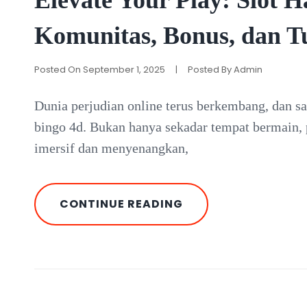
Elevate Your Play: Slot 
Komunitas, Bonus, dan 
Posted On
September 1, 2025
|
Posted By
Admin
Dunia perjudian online terus berkembang, dan s
bingo 4d. Bukan hanya sekadar tempat bermain,
imersif dan menyenangkan,
ELEVATE
CONTINUE READING
YOUR
PLAY:
SLOT
HABANERO
DI
BINGO 4D