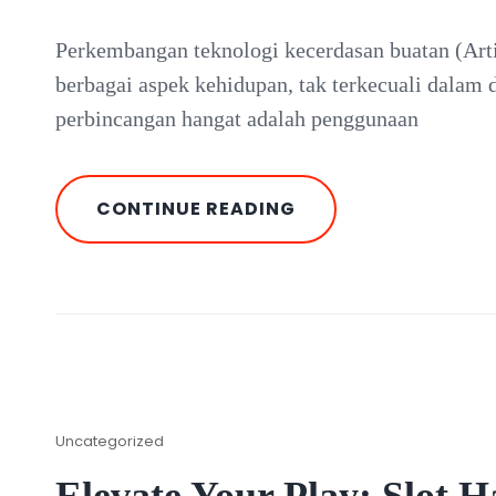
Perkembangan teknologi kecerdasan buatan (Artif
berbagai aspek kehidupan, tak terkecuali dalam 
perbincangan hangat adalah penggunaan
ADAPTASI
CONTINUE READING
AI
DALAM
SISTEM
PREDIKSI
LEVEL
4D:
MASA
DEPAN
ATAU
Cat
Uncategorized
ILUSI?
Links