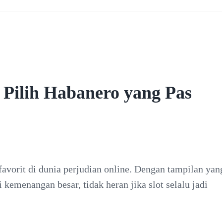
: Pilih Habanero yang Pas
favorit di dunia perjudian online. Dengan tampilan yan
kemenangan besar, tidak heran jika slot selalu jadi