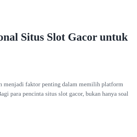
onal Situs Slot Gacor untuk
an menjadi faktor penting dalam memilih platform
agi para pencinta situs slot gacor, bukan hanya soal