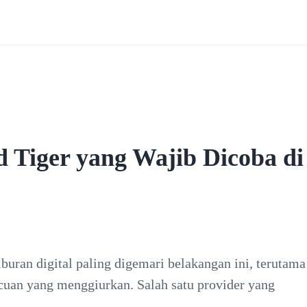
 Tiger yang Wajib Dicoba di
iburan digital paling digemari belakangan ini, terutama
cuan yang menggiurkan. Salah satu provider yang