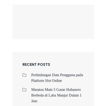
RECENT POSTS
Perlindungan Data Pengguna pada
Platform Slot Online
Maraton Main 5 Game Habanero
Berbeda di Laba Manjur Dalam 1
Jam