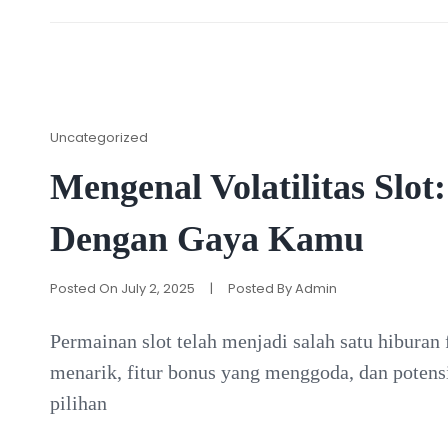
MAKSIMAL
DI
SLOT
HABANERO
Cat
Uncategorized
Links
Mengenal Volatilitas Slot
Dengan Gaya Kamu
Posted On
July 2, 2025
|
Posted By
Admin
Permainan slot telah menjadi salah satu hiburan 
menarik, fitur bonus yang menggoda, dan potensi 
pilihan