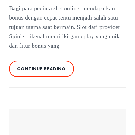
Bagi para pecinta slot online, mendapatkan
bonus dengan cepat tentu menjadi salah satu
tujuan utama saat bermain. Slot dari provider
Spinix dikenal memiliki gameplay yang unik
dan fitur bonus yang
TRIK
CONTINUE READING
BERMAIN
SLOT
SPINIX
DI
DEWA22
AGAR
LEBIH
CEPAT
DAPAT
BONUS