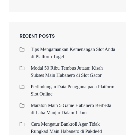
RECENT POSTS
Tips Mengamankan Kemenangan Slot Anda
di Platform Togel
Modal 50 Ribu Tembus Jutaan: Kisah
Sukses Main Habanero di Slot Gacor
Perlindungan Data Pengguna pada Platform
Slot Online
Maraton Main 5 Game Habanero Berbeda
di Laba Manjur Dalam 1 Jam
Cara Mengatur Bankroll Agar Tidak
Rungkad Main Habanero di Pakde4d