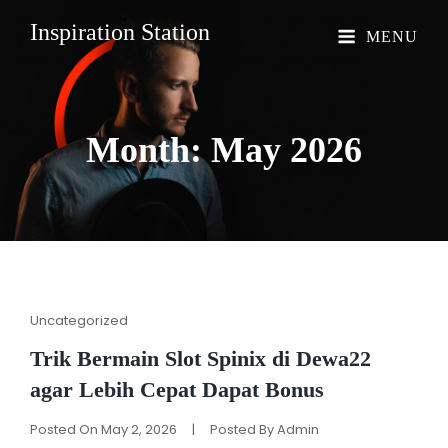
Inspiration Station
MENU
Month: May
2026
Cat
Uncategorized
Links
Trik Bermain Slot Spinix di Dewa22
agar Lebih Cepat Dapat Bonus
Posted On
May 2, 2026
|
Posted By
Admin