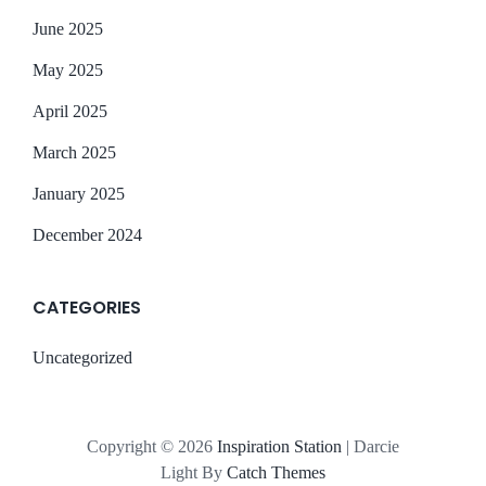
June 2025
May 2025
April 2025
March 2025
January 2025
December 2024
CATEGORIES
Uncategorized
Copyright © 2026
Inspiration Station
|
Darcie
Light By
Catch Themes