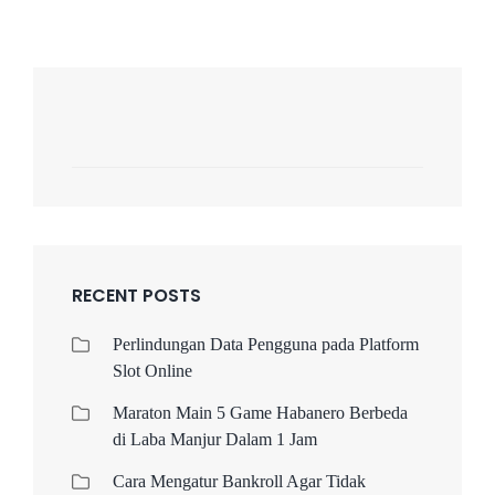
PROMO
&
JADWAL
RILIS
GAME
BARU
RECENT POSTS
Perlindungan Data Pengguna pada Platform
Slot Online
Maraton Main 5 Game Habanero Berbeda
di Laba Manjur Dalam 1 Jam
Cara Mengatur Bankroll Agar Tidak