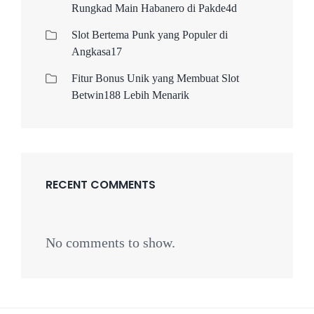
Rungkad Main Habanero di Pakde4d
Slot Bertema Punk yang Populer di
Angkasa17
Fitur Bonus Unik yang Membuat Slot
Betwin188 Lebih Menarik
RECENT COMMENTS
No comments to show.