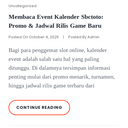
BARU
Cat
Uncategorized
DI
Links
TOTO
Membaca Event Kalender Sbctoto:
Promo & Jadwal Rilis Game Baru
Posted On
October 4, 2025
|
Posted By
Admin
Bagi para penggemar slot online, kalender
event adalah salah satu hal yang paling
ditunggu. Di dalamnya tersimpan informasi
penting mulai dari promo menarik, turnamen,
hingga jadwal rilis game terbaru dari
MEMBACA
CONTINUE READING
EVENT
KALENDER
SBCTOTO: