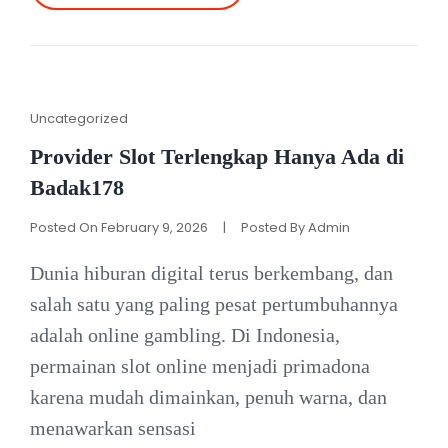
TERBARU
APLIKASI
KLIX4D:
RINGAN
DAN
HEMAT
KUOTA
Cat
Uncategorized
Links
Provider Slot Terlengkap Hanya Ada di
Badak178
Posted On
February 9, 2026
|
Posted By
Admin
Dunia hiburan digital terus berkembang, dan
salah satu yang paling pesat pertumbuhannya
adalah online gambling. Di Indonesia,
permainan slot online menjadi primadona
karena mudah dimainkan, penuh warna, dan
menawarkan sensasi