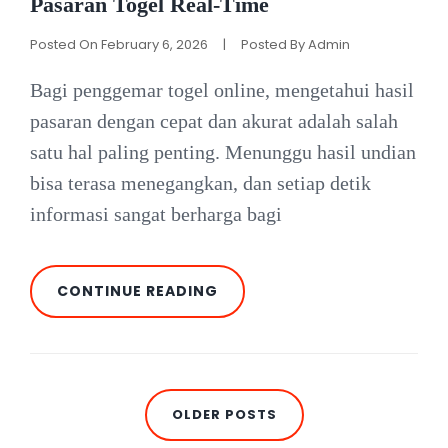
Pasaran Togel Real-Time
Posted On
February 6, 2026
|
Posted By
Admin
Bagi penggemar togel online, mengetahui hasil
pasaran dengan cepat dan akurat adalah salah
satu hal paling penting. Menunggu hasil undian
bisa terasa menegangkan, dan setiap detik
informasi sangat berharga bagi
BAGAIMANA
CONTINUE READING
KEY4D
MENYAJIKAN
HASIL
PASARAN
TOGEL
Posts
REAL-
OLDER POSTS
TIME
navigation