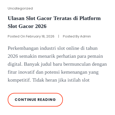
ONLINE
JUDI
Cat
Uncategorized
BOLA
Links
Ulasan Slot Gacor Teratas di Platform
Slot Gacor 2026
Posted On
February 18, 2026
|
Posted By
Admin
Perkembangan industri slot online di tahun
2026 semakin menarik perhatian para pemain
digital. Banyak judul baru bermunculan dengan
fitur inovatif dan potensi kemenangan yang
kompetitif. Tidak heran jika istilah slot
ULASAN
CONTINUE READING
SLOT
GACOR
TERATAS