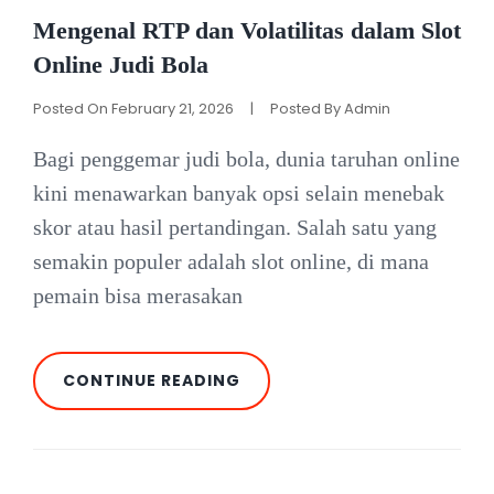
Links
Mengenal RTP dan Volatilitas dalam Slot
Online Judi Bola
Posted On
February 21, 2026
|
Posted By
Admin
Bagi penggemar judi bola, dunia taruhan online
kini menawarkan banyak opsi selain menebak
skor atau hasil pertandingan. Salah satu yang
semakin populer adalah slot online, di mana
pemain bisa merasakan
MENGENAL
CONTINUE READING
RTP
DAN
VOLATILITAS
DALAM
SLOT