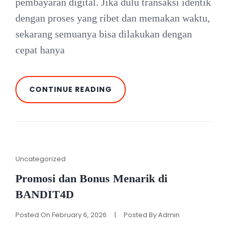
pembayaran digital. Jika dulu transaksi identik
dengan proses yang ribet dan memakan waktu,
sekarang semuanya bisa dilakukan dengan
cepat hanya
OVO
CONTINUE READING
UNTUK
DEPOSIT
W11POKER
–
AMAN
DAN
TERPERCAYA
Cat
Uncategorized
Links
Promosi dan Bonus Menarik di
BANDIT4D
Posted On
February 6, 2026
|
Posted By
Admin