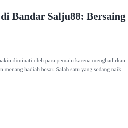
di Bandar Salju88: Bersaing
makin diminati oleh para pemain karena menghadirkan
an menang hadiah besar. Salah satu yang sedang naik