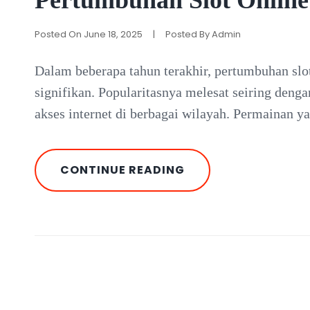
Pertumbuhan Slot Online
Posted On
June 18, 2025
|
Posted By
Admin
Dalam beberapa tahun terakhir, pertumbuhan slo
signifikan. Popularitasnya melesat seiring deng
akses internet di berbagai wilayah. Permainan y
BAGAIMANA
CONTINUE READING
PEMERINTAH
INDONESIA
MENANGGAPI
PERTUMBUHAN
SLOT
ONLINE