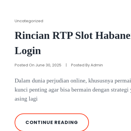
Cat
Uncategorized
Links
Rincian RTP Slot Habane
Login
Posted On
June 30, 2025
|
Posted By
Admin
Dalam dunia perjudian online, khususnya permai
kunci penting agar bisa bermain dengan strategi 
asing lagi
RINCIAN
CONTINUE READING
RTP