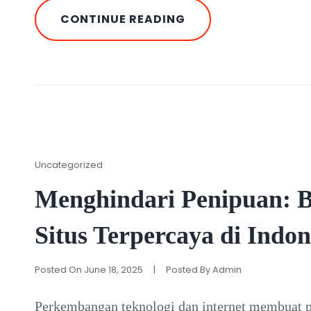
BATASI
CONTINUE READING
WAKTU
BERMAIN
GAME
HABANERO
DI
SLOT777
Cat
Uncategorized
Links
Menghindari Penipuan: B
Situs Terpercaya di Indon
Posted On
June 18, 2025
|
Posted By
Admin
Perkembangan teknologi dan internet membuat p