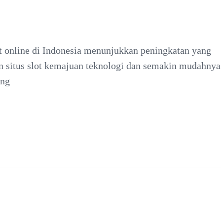
t online di Indonesia menunjukkan peningkatan yang
an situs slot kemajuan teknologi dan semakin mudahnya
ang