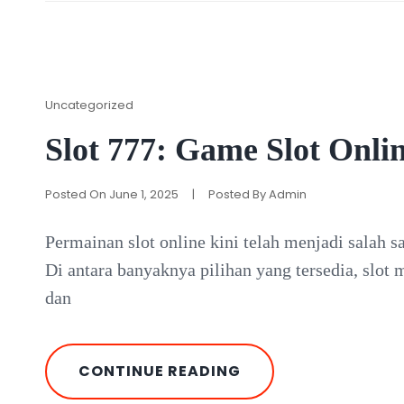
SALJU88:
BERSAING
DAN
MENANG
BESAR
Cat
Uncategorized
Links
Slot 777: Game Slot Onli
Posted On
June 1, 2025
|
Posted By
Admin
Permainan slot online kini telah menjadi salah sa
Di antara banyaknya pilihan yang tersedia, slot 
dan
SLOT
CONTINUE READING
777: