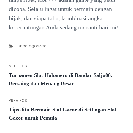
dicoba. Selalu ingat untuk bermain dengan
bijak, dan siapa tahu, kombinasi angka
keberuntungan Anda sedang menanti hari ini!
Categories
Uncategorized
NEXT POST
Post
Next
Turnamen Slot Habanero di Bandar Salju88:
Post
navigation
Bersaing dan Menang Besar
PREV POST
Previous
Tips Jitu Bermain Slot Gacor di Settingan Slot
Post
Gacor untuk Pemula