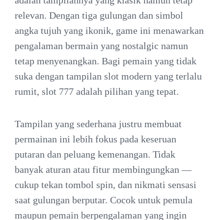
adalah tampilannya yang klasik namun tetap
relevan. Dengan tiga gulungan dan simbol
angka tujuh yang ikonik, game ini menawarkan
pengalaman bermain yang nostalgic namun
tetap menyenangkan. Bagi pemain yang tidak
suka dengan tampilan slot modern yang terlalu
rumit, slot 777 adalah pilihan yang tepat.
Tampilan yang sederhana justru membuat
permainan ini lebih fokus pada keseruan
putaran dan peluang kemenangan. Tidak
banyak aturan atau fitur membingungkan —
cukup tekan tombol spin, dan nikmati sensasi
saat gulungan berputar. Cocok untuk pemula
maupun pemain berpengalaman yang ingin