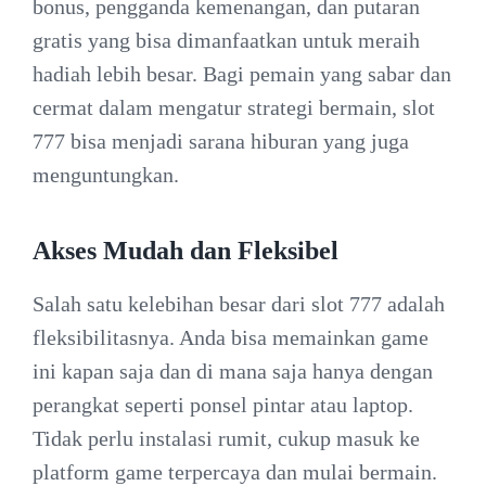
bonus, pengganda kemenangan, dan putaran
gratis yang bisa dimanfaatkan untuk meraih
hadiah lebih besar. Bagi pemain yang sabar dan
cermat dalam mengatur strategi bermain, slot
777 bisa menjadi sarana hiburan yang juga
menguntungkan.
Akses Mudah dan Fleksibel
Salah satu kelebihan besar dari slot 777 adalah
fleksibilitasnya. Anda bisa memainkan game
ini kapan saja dan di mana saja hanya dengan
perangkat seperti ponsel pintar atau laptop.
Tidak perlu instalasi rumit, cukup masuk ke
platform game terpercaya dan mulai bermain.