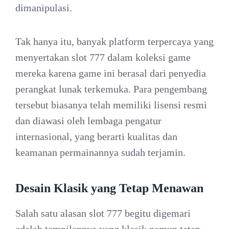
dimanipulasi.
Tak hanya itu, banyak platform terpercaya yang
menyertakan slot 777 dalam koleksi game
mereka karena game ini berasal dari penyedia
perangkat lunak terkemuka. Para pengembang
tersebut biasanya telah memiliki lisensi resmi
dan diawasi oleh lembaga pengatur
internasional, yang berarti kualitas dan
keamanan permainannya sudah terjamin.
Desain Klasik yang Tetap Menawan
Salah satu alasan slot 777 begitu digemari