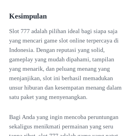
Kesimpulan
Slot 777 adalah pilihan ideal bagi siapa saja
yang mencari game slot online terpercaya di
Indonesia. Dengan reputasi yang solid,
gameplay yang mudah dipahami, tampilan
yang menarik, dan peluang menang yang
menjanjikan, slot ini berhasil memadukan
unsur hiburan dan kesempatan menang dalam
satu paket yang menyenangkan.
Bagi Anda yang ingin mencoba peruntungan
sekaligus menikmati permainan yang seru
tanpa ribet, slot 777 adalah game yang patut