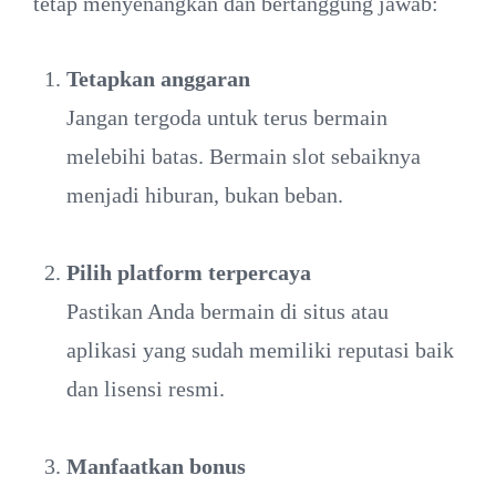
tetap menyenangkan dan bertanggung jawab:
Tetapkan anggaran
Jangan tergoda untuk terus bermain
melebihi batas. Bermain slot sebaiknya
menjadi hiburan, bukan beban.
Pilih platform terpercaya
Pastikan Anda bermain di situs atau
aplikasi yang sudah memiliki reputasi baik
dan lisensi resmi.
Manfaatkan bonus