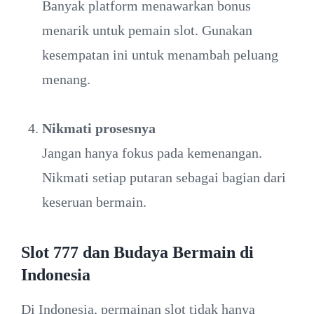
Banyak platform menawarkan bonus
menarik untuk pemain slot. Gunakan
kesempatan ini untuk menambah peluang
menang.
Nikmati prosesnya
Jangan hanya fokus pada kemenangan.
Nikmati setiap putaran sebagai bagian dari
keseruan bermain.
Slot 777 dan Budaya Bermain di
Indonesia
Di Indonesia, permainan slot tidak hanya