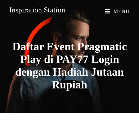
Inspiration Station
MENU
Daftar Event Pragmatic
Play di PAY77 Login
dengan Hadiah Jutaan
Rupiah