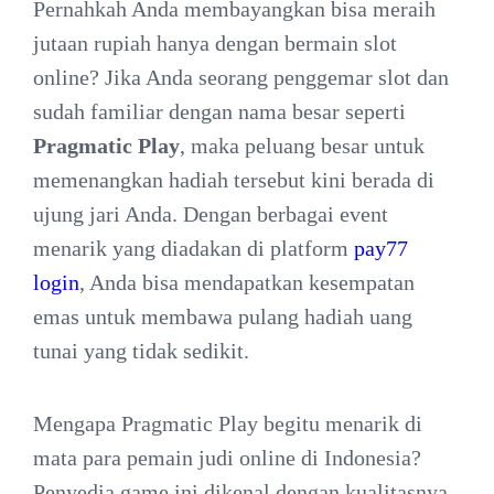
Pernahkah Anda membayangkan bisa meraih
jutaan rupiah hanya dengan bermain slot
online? Jika Anda seorang penggemar slot dan
sudah familiar dengan nama besar seperti
Pragmatic Play
, maka peluang besar untuk
memenangkan hadiah tersebut kini berada di
ujung jari Anda. Dengan berbagai event
menarik yang diadakan di platform
pay77
login
, Anda bisa mendapatkan kesempatan
emas untuk membawa pulang hadiah uang
tunai yang tidak sedikit.
Mengapa Pragmatic Play begitu menarik di
mata para pemain judi online di Indonesia?
Penyedia game ini dikenal dengan kualitasnya