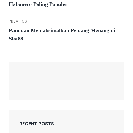
navigation
Habanero Paling Populer
PREV POST
Previous
Panduan Memaksimalkan Peluang Menang di
Post
Slot88
RECENT POSTS