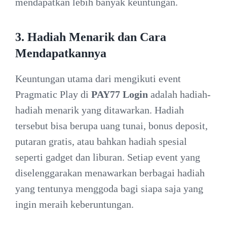
mendapatkan lebih banyak keuntungan.
3.
Hadiah Menarik dan Cara
Mendapatkannya
Keuntungan utama dari mengikuti event
Pragmatic Play di
PAY77 Login
adalah hadiah-
hadiah menarik yang ditawarkan. Hadiah
tersebut bisa berupa uang tunai, bonus deposit,
putaran gratis, atau bahkan hadiah spesial
seperti gadget dan liburan. Setiap event yang
diselenggarakan menawarkan berbagai hadiah
yang tentunya menggoda bagi siapa saja yang
ingin meraih keberuntungan.