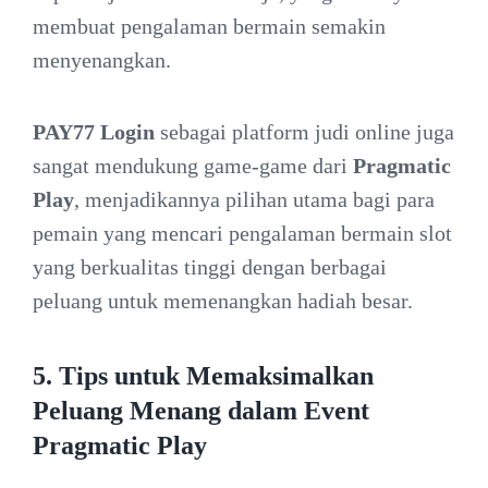
membuat pengalaman bermain semakin
menyenangkan.
PAY77 Login
sebagai platform judi online juga
sangat mendukung game-game dari
Pragmatic
Play
, menjadikannya pilihan utama bagi para
pemain yang mencari pengalaman bermain slot
yang berkualitas tinggi dengan berbagai
peluang untuk memenangkan hadiah besar.
5.
Tips untuk Memaksimalkan
Peluang Menang dalam Event
Pragmatic Play