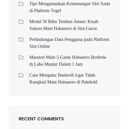
Tips Mengamankan Kemenangan Slot Anda
di Platform Togel
Modal 50 Ribu Tembus Jutaan: Kisah
Sukses Main Habanero di Slot Gacor
Perlindungan Data Pengguna pada Platform
Slot Online
Maraton Main 5 Game Habanero Berbeda
di Laba Manjur Dalam 1 Jam
Cara Mengatur Bankroll Agar Tidak
Rungkad Main Habanero di Pakde4d
RECENT COMMENTS