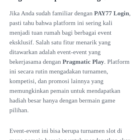
Jika Anda sudah familiar dengan
PAY77 Login
,
pasti tahu bahwa platform ini sering kali
menjadi tuan rumah bagi berbagai event
eksklusif. Salah satu fitur menarik yang
ditawarkan adalah event-event yang
bekerjasama dengan
Pragmatic Play
. Platform
ini secara rutin mengadakan turnamen,
kompetisi, dan promosi lainnya yang
memungkinkan pemain untuk mendapatkan
hadiah besar hanya dengan bermain game
pilihan.
Event-event ini bisa berupa turnamen slot di