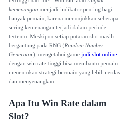
tertinggi hari ini?” Win rate atau
tingkat
kemenangan
menjadi indikator penting bagi
banyak pemain, karena menunjukkan seberapa
sering kemenangan terjadi dalam periode
tertentu. Meskipun setiap putaran slot masih
bergantung pada RNG (
Random Number
Generator
), mengetahui game
judi slot online
dengan win rate tinggi bisa membantu pemain
menentukan strategi bermain yang lebih cerdas
dan menyenangkan.
Apa Itu Win Rate dalam
Slot?