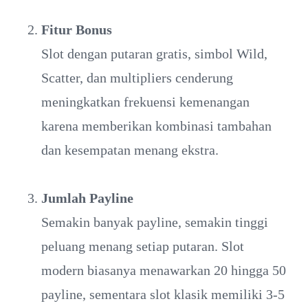
Fitur Bonus
Slot dengan putaran gratis, simbol Wild,
Scatter, dan multipliers cenderung
meningkatkan frekuensi kemenangan
karena memberikan kombinasi tambahan
dan kesempatan menang ekstra.
Jumlah Payline
Semakin banyak payline, semakin tinggi
peluang menang setiap putaran. Slot
modern biasanya menawarkan 20 hingga 50
payline, sementara slot klasik memiliki 3-5