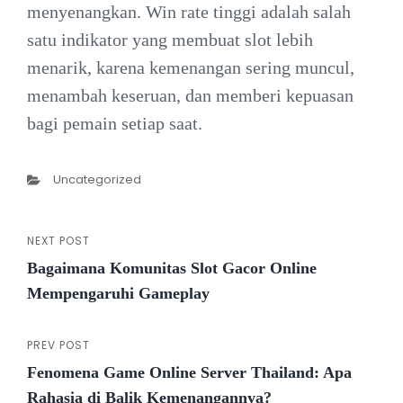
menyenangkan. Win rate tinggi adalah salah
satu indikator yang membuat slot lebih
menarik, karena kemenangan sering muncul,
menambah keseruan, dan memberi kepuasan
bagi pemain setiap saat.
Categories
Uncategorized
NEXT POST
Post
Next
Bagaimana Komunitas Slot Gacor Online
Post
navigation
Mempengaruhi Gameplay
PREV POST
Previous
Fenomena Game Online Server Thailand: Apa
Post
Rahasia di Balik Kemenangannya?