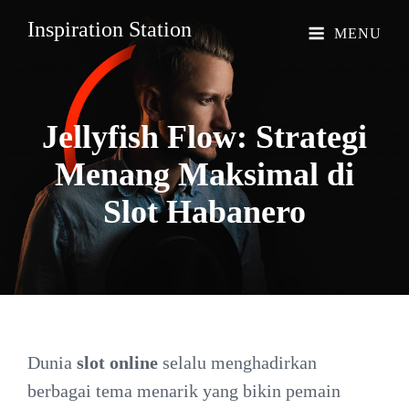
Inspiration Station
MENU
Jellyfish Flow: Strategi
Menang Maksimal di
Slot
Habanero
Dunia
slot online
selalu menghadirkan
berbagai tema menarik yang bikin pemain