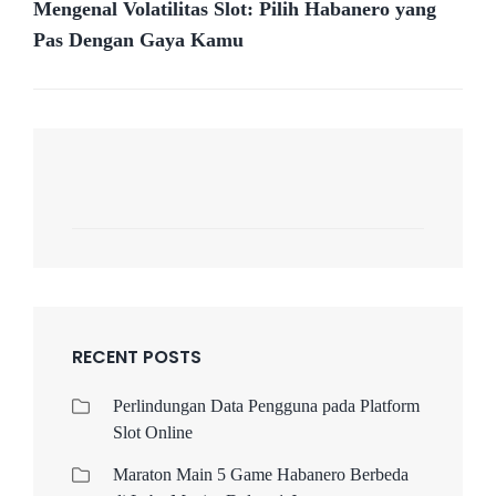
Mengenal Volatilitas Slot: Pilih Habanero yang
Post
Pas Dengan Gaya Kamu
RECENT POSTS
Perlindungan Data Pengguna pada Platform
Slot Online
Maraton Main 5 Game Habanero Berbeda