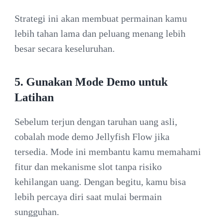
Strategi ini akan membuat permainan kamu
lebih tahan lama dan peluang menang lebih
besar secara keseluruhan.
5. Gunakan Mode Demo untuk
Latihan
Sebelum terjun dengan taruhan uang asli,
cobalah mode demo Jellyfish Flow jika
tersedia. Mode ini membantu kamu memahami
fitur dan mekanisme slot tanpa risiko
kehilangan uang. Dengan begitu, kamu bisa
lebih percaya diri saat mulai bermain
sungguhan.