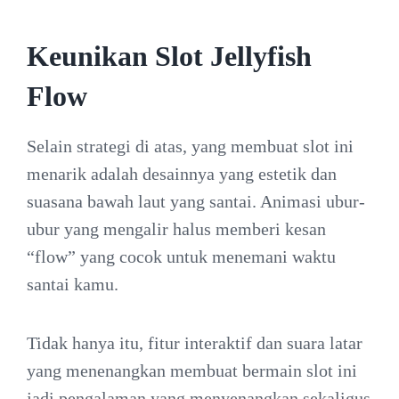
Keunikan Slot Jellyfish
Flow
Selain strategi di atas, yang membuat slot ini
menarik adalah desainnya yang estetik dan
suasana bawah laut yang santai. Animasi ubur-
ubur yang mengalir halus memberi kesan
“flow” yang cocok untuk menemani waktu
santai kamu.
Tidak hanya itu, fitur interaktif dan suara latar
yang menenangkan membuat bermain slot ini
jadi pengalaman yang menyenangkan sekaligus