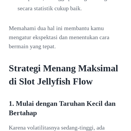
secara statistik cukup baik.
Memahami dua hal ini membantu kamu
mengatur ekspektasi dan menentukan cara
bermain yang tepat.
Strategi Menang Maksimal
di Slot Jellyfish Flow
1. Mulai dengan Taruhan Kecil dan
Bertahap
Karena volatilitasnya sedang-tinggi, ada