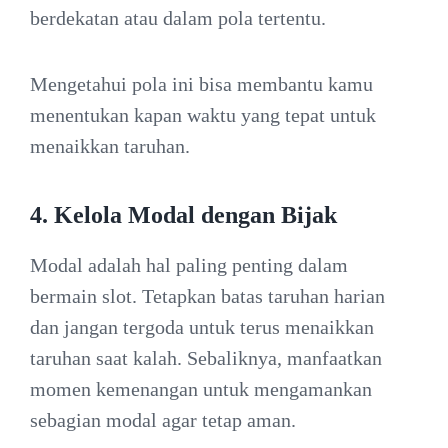
berdekatan atau dalam pola tertentu.
Mengetahui pola ini bisa membantu kamu
menentukan kapan waktu yang tepat untuk
menaikkan taruhan.
4. Kelola Modal dengan Bijak
Modal adalah hal paling penting dalam
bermain slot. Tetapkan batas taruhan harian
dan jangan tergoda untuk terus menaikkan
taruhan saat kalah. Sebaliknya, manfaatkan
momen kemenangan untuk mengamankan
sebagian modal agar tetap aman.