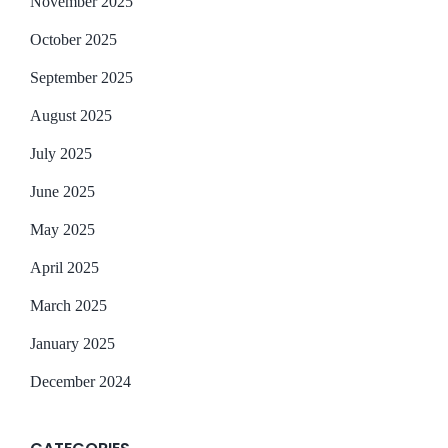
November 2025
October 2025
September 2025
August 2025
July 2025
June 2025
May 2025
April 2025
March 2025
January 2025
December 2024