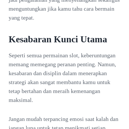
menguntungkan jika kamu tahu cara bermain
yang tepat.
Kesabaran Kunci Utama
Seperti semua permainan slot, keberuntungan
memang memegang peranan penting. Namun,
kesabaran dan disiplin dalam menerapkan
strategi akan sangat membantu kamu untuk
tetap bertahan dan meraih kemenangan
maksimal.
Jangan mudah terpancing emosi saat kalah dan
jangan lupa untuk tetap menikmati setiap