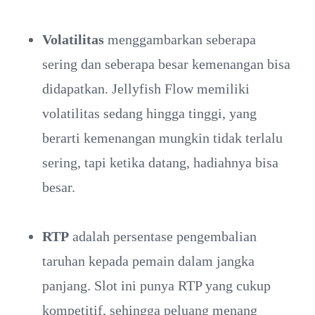
Volatilitas
menggambarkan seberapa
sering dan seberapa besar kemenangan bisa
didapatkan. Jellyfish Flow memiliki
volatilitas sedang hingga tinggi, yang
berarti kemenangan mungkin tidak terlalu
sering, tapi ketika datang, hadiahnya bisa
besar.
RTP
adalah persentase pengembalian
taruhan kepada pemain dalam jangka
panjang. Slot ini punya RTP yang cukup
kompetitif, sehingga peluang menang