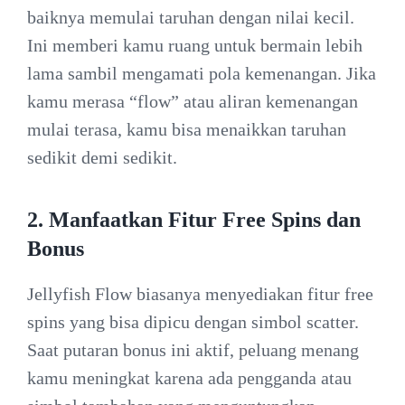
baiknya memulai taruhan dengan nilai kecil.
Ini memberi kamu ruang untuk bermain lebih
lama sambil mengamati pola kemenangan. Jika
kamu merasa “flow” atau aliran kemenangan
mulai terasa, kamu bisa menaikkan taruhan
sedikit demi sedikit.
2. Manfaatkan Fitur Free Spins dan
Bonus
Jellyfish Flow biasanya menyediakan fitur free
spins yang bisa dipicu dengan simbol scatter.
Saat putaran bonus ini aktif, peluang menang
kamu meningkat karena ada pengganda atau