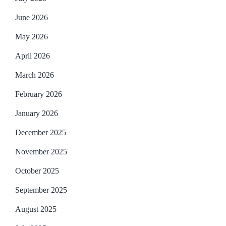
June 2026
May 2026
April 2026
March 2026
February 2026
January 2026
December 2025
November 2025
October 2025
September 2025
August 2025