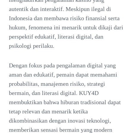
autentik dan interaktif. Meskipun ilegal di
Indonesia dan membawa risiko finansial serta
hukum, fenomena ini menarik untuk dikaji dari
perspektif edukatif, literasi digital, dan
psikologi perilaku.
Dengan fokus pada pengalaman digital yang
aman dan edukatif, pemain dapat memahami
probabilitas, manajemen risiko, strategi
bermain, dan literasi digital. KUY4D
membuktikan bahwa hiburan tradisional dapat
tetap relevan dan menarik ketika
dikombinasikan dengan inovasi teknologi,
memberikan sensasi bermain yang modern