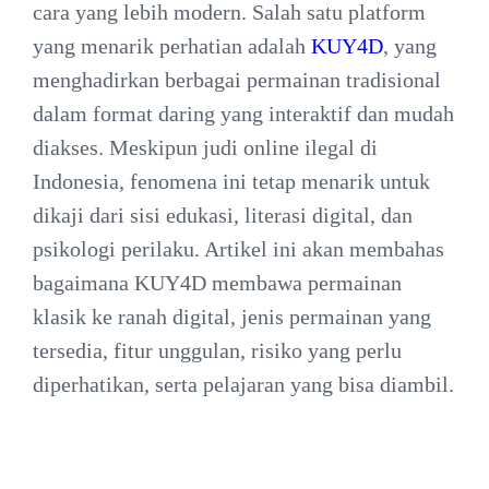
cara yang lebih modern. Salah satu platform
yang menarik perhatian adalah
KUY4D
, yang
menghadirkan berbagai permainan tradisional
dalam format daring yang interaktif dan mudah
diakses. Meskipun judi online ilegal di
Indonesia, fenomena ini tetap menarik untuk
dikaji dari sisi edukasi, literasi digital, dan
psikologi perilaku. Artikel ini akan membahas
bagaimana KUY4D membawa permainan
klasik ke ranah digital, jenis permainan yang
tersedia, fitur unggulan, risiko yang perlu
diperhatikan, serta pelajaran yang bisa diambil.