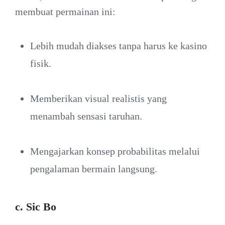
membuat permainan ini:
Lebih mudah diakses tanpa harus ke kasino
fisik.
Memberikan visual realistis yang
menambah sensasi taruhan.
Mengajarkan konsep probabilitas melalui
pengalaman bermain langsung.
c. Sic Bo