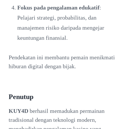
Fokus pada pengalaman edukatif
:
Pelajari strategi, probabilitas, dan
manajemen risiko daripada mengejar
keuntungan finansial.
Pendekatan ini membantu pemain menikmati
hiburan digital dengan bijak.
Penutup
KUY4D
berhasil memadukan permainan
tradisional dengan teknologi modern,
menghadirkan pengalaman kasino yang