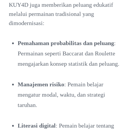
KUY4D juga memberikan peluang edukatif
melalui permainan tradisional yang
dimodernisasi:
Pemahaman probabilitas dan peluang
:
Permainan seperti Baccarat dan Roulette
mengajarkan konsep statistik dan peluang.
Manajemen risiko
: Pemain belajar
mengatur modal, waktu, dan strategi
taruhan.
Literasi digital
: Pemain belajar tentang