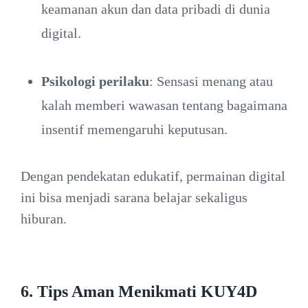
keamanan akun dan data pribadi di dunia
digital.
Psikologi perilaku
: Sensasi menang atau
kalah memberi wawasan tentang bagaimana
insentif memengaruhi keputusan.
Dengan pendekatan edukatif, permainan digital
ini bisa menjadi sarana belajar sekaligus
hiburan.
6. Tips Aman Menikmati KUY4D