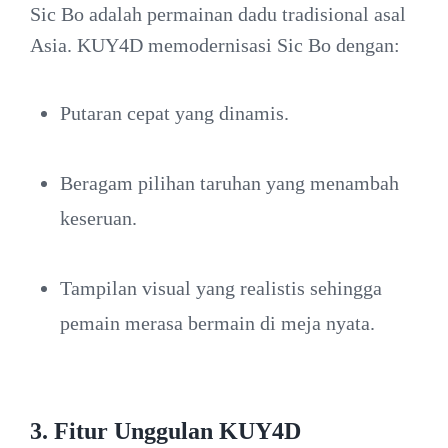
Sic Bo adalah permainan dadu tradisional asal
Asia. KUY4D memodernisasi Sic Bo dengan:
Putaran cepat yang dinamis.
Beragam pilihan taruhan yang menambah
keseruan.
Tampilan visual yang realistis sehingga
pemain merasa bermain di meja nyata.
3. Fitur Unggulan KUY4D