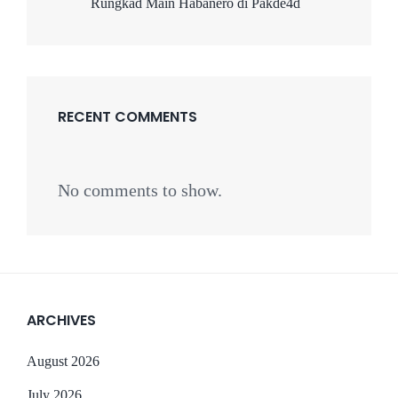
Rungkad Main Habanero di Pakde4d
RECENT COMMENTS
No comments to show.
ARCHIVES
August 2026
July 2026