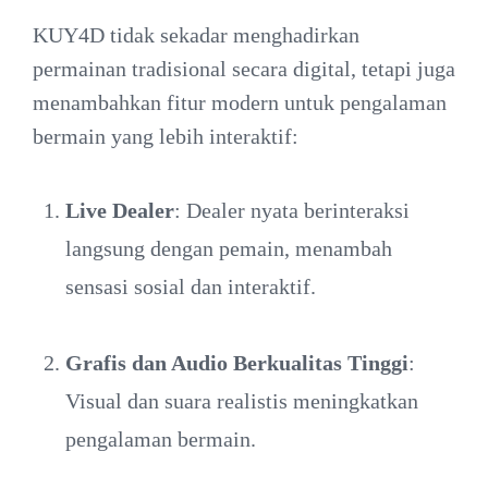
KUY4D tidak sekadar menghadirkan
permainan tradisional secara digital, tetapi juga
menambahkan fitur modern untuk pengalaman
bermain yang lebih interaktif:
Live Dealer
: Dealer nyata berinteraksi
langsung dengan pemain, menambah
sensasi sosial dan interaktif.
Grafis dan Audio Berkualitas Tinggi
:
Visual dan suara realistis meningkatkan
pengalaman bermain.