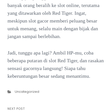
banyak orang beralih ke slot online, terutama
yang ditawarkan oleh Red Tiger. Ingat,
meskipun slot gacor memberi peluang besar
untuk menang, selalu main dengan bijak dan
jangan sampai berlebihan.
Jadi, tunggu apa lagi? Ambil HP-mu, coba
beberapa putaran di slot Red Tiger, dan rasakan
sensasi gacornya langsung! Siapa tahu
keberuntungan besar sedang menantimu.
Categories
Uncategorized
NEXT POST
Post
Next