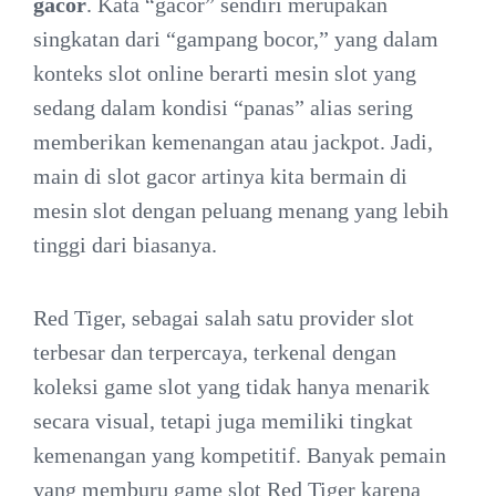
gacor
. Kata “gacor” sendiri merupakan
singkatan dari “gampang bocor,” yang dalam
konteks slot online berarti mesin slot yang
sedang dalam kondisi “panas” alias sering
memberikan kemenangan atau jackpot. Jadi,
main di slot gacor artinya kita bermain di
mesin slot dengan peluang menang yang lebih
tinggi dari biasanya.
Red Tiger, sebagai salah satu provider slot
terbesar dan terpercaya, terkenal dengan
koleksi game slot yang tidak hanya menarik
secara visual, tetapi juga memiliki tingkat
kemenangan yang kompetitif. Banyak pemain
yang memburu game slot Red Tiger karena