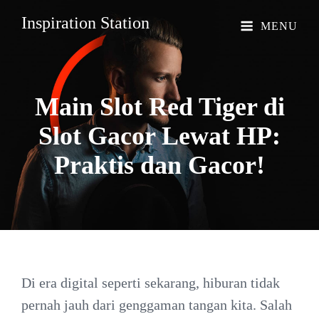
Inspiration Station
MENU
Main Slot Red Tiger di
Slot Gacor Lewat HP:
Praktis dan
Gacor!
Di era digital seperti sekarang, hiburan tidak
pernah jauh dari genggaman tangan kita. Salah