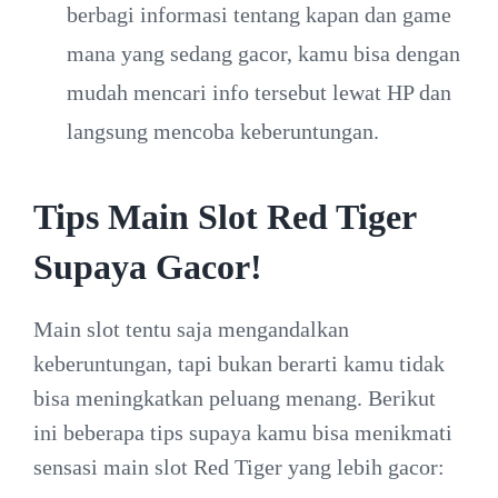
berbagi informasi tentang kapan dan game
mana yang sedang gacor, kamu bisa dengan
mudah mencari info tersebut lewat HP dan
langsung mencoba keberuntungan.
Tips Main Slot Red Tiger
Supaya Gacor!
Main slot tentu saja mengandalkan
keberuntungan, tapi bukan berarti kamu tidak
bisa meningkatkan peluang menang. Berikut
ini beberapa tips supaya kamu bisa menikmati
sensasi main slot Red Tiger yang lebih gacor: