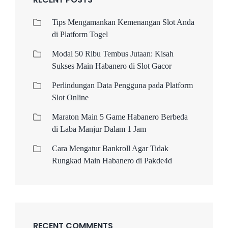
Tips Mengamankan Kemenangan Slot Anda
di Platform Togel
Modal 50 Ribu Tembus Jutaan: Kisah
Sukses Main Habanero di Slot Gacor
Perlindungan Data Pengguna pada Platform
Slot Online
Maraton Main 5 Game Habanero Berbeda
di Laba Manjur Dalam 1 Jam
Cara Mengatur Bankroll Agar Tidak
Rungkad Main Habanero di Pakde4d
RECENT COMMENTS