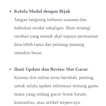
Kelola Modal dengan Bijak
Jangan langsung terbawa suasana dan
habiskan modal sekaligus. Buat strategi
taruhan yang masuk akal supaya permainan
bisa lebih lama dan peluang menang
semakin besar.
Ikuti Update dan Review Slot Gacor
Karena slot online terus berubah, penting
untuk selalu update informasi tentang game
mana yang sedang gacor lewat forum,
komunitas, atau artikel terpercaya.