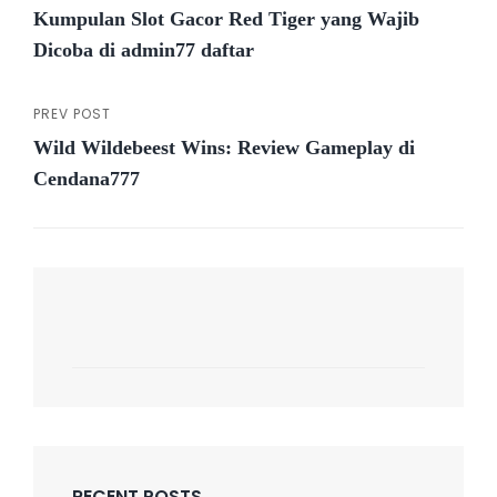
Kumpulan Slot Gacor Red Tiger yang Wajib
Post
navigation
Dicoba di admin77 daftar
PREV POST
Previous
Wild Wildebeest Wins: Review Gameplay di
Post
Cendana777
RECENT POSTS