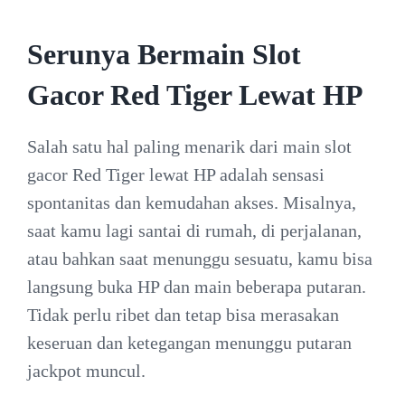
Serunya Bermain Slot
Gacor Red Tiger Lewat HP
Salah satu hal paling menarik dari main slot
gacor Red Tiger lewat HP adalah sensasi
spontanitas dan kemudahan akses. Misalnya,
saat kamu lagi santai di rumah, di perjalanan,
atau bahkan saat menunggu sesuatu, kamu bisa
langsung buka HP dan main beberapa putaran.
Tidak perlu ribet dan tetap bisa merasakan
keseruan dan ketegangan menunggu putaran
jackpot muncul.