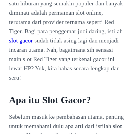
satu hiburan yang semakin populer dan banyak
diminati adalah permainan slot online,
terutama dari provider ternama seperti Red
Tiger. Bagi para penggemar judi daring, istilah
slot gacor
sudah tidak asing lagi dan menjadi
incaran utama. Nah, bagaimana sih sensasi
main slot Red Tiger yang terkenal gacor ini
lewat HP? Yuk, kita bahas secara lengkap dan
seru!
Apa itu Slot Gacor?
Sebelum masuk ke pembahasan utama, penting
untuk memahami dulu apa arti dari istilah
slot