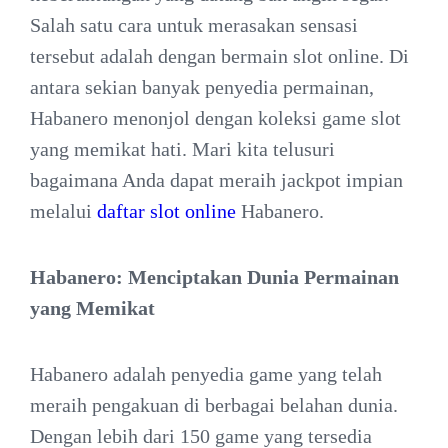
Salah satu cara untuk merasakan sensasi
tersebut adalah dengan bermain slot online. Di
antara sekian banyak penyedia permainan,
Habanero menonjol dengan koleksi game slot
yang memikat hati. Mari kita telusuri
bagaimana Anda dapat meraih jackpot impian
melalui
daftar slot online
Habanero.
Habanero: Menciptakan Dunia Permainan
yang Memikat
Habanero adalah penyedia game yang telah
meraih pengakuan di berbagai belahan dunia.
Dengan lebih dari 150 game yang tersedia