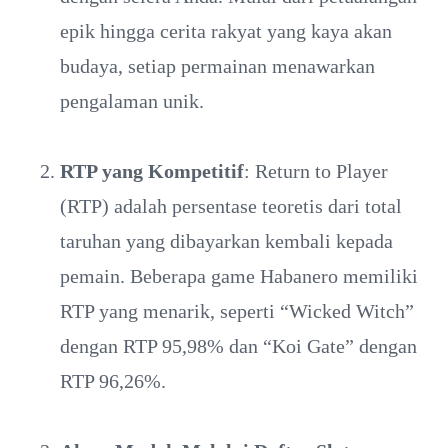
epik hingga cerita rakyat yang kaya akan
budaya, setiap permainan menawarkan
pengalaman unik.
RTP yang Kompetitif
: Return to Player
(RTP) adalah persentase teoretis dari total
taruhan yang dibayarkan kembali kepada
pemain. Beberapa game Habanero memiliki
RTP yang menarik, seperti “Wicked Witch”
dengan RTP 95,98% dan “Koi Gate” dengan
RTP 96,26%.