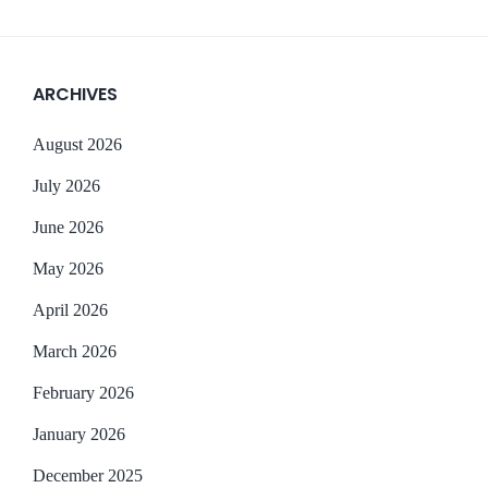
ARCHIVES
August 2026
July 2026
June 2026
May 2026
April 2026
March 2026
February 2026
January 2026
December 2025