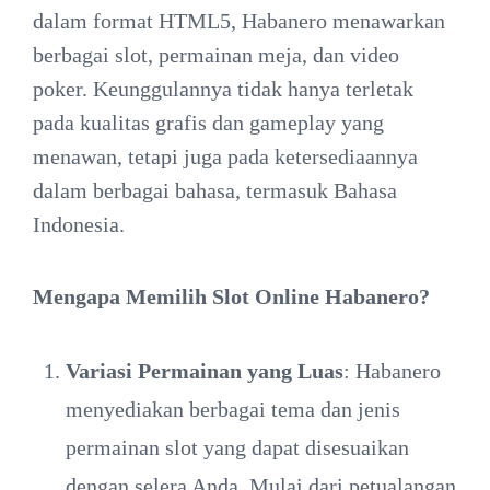
dalam format HTML5, Habanero menawarkan
berbagai slot, permainan meja, dan video
poker. Keunggulannya tidak hanya terletak
pada kualitas grafis dan gameplay yang
menawan, tetapi juga pada ketersediaannya
dalam berbagai bahasa, termasuk Bahasa
Indonesia.
Mengapa Memilih Slot Online Habanero?
Variasi Permainan yang Luas
: Habanero
menyediakan berbagai tema dan jenis
permainan slot yang dapat disesuaikan
dengan selera Anda. Mulai dari petualangan