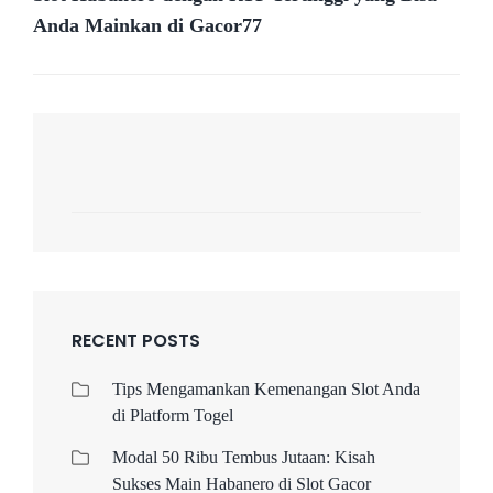
Post
Anda Mainkan di Gacor77
RECENT POSTS
Tips Mengamankan Kemenangan Slot Anda
di Platform Togel
Modal 50 Ribu Tembus Jutaan: Kisah
Sukses Main Habanero di Slot Gacor