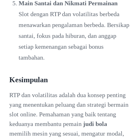
Main Santai dan Nikmati Permainan
Slot dengan RTP dan volatilitas berbeda
menawarkan pengalaman berbeda. Bersikap
santai, fokus pada hiburan, dan anggap
setiap kemenangan sebagai bonus
tambahan.
Kesimpulan
RTP dan volatilitas adalah dua konsep penting
yang menentukan peluang dan strategi bermain
slot online. Pemahaman yang baik tentang
keduanya membantu pemain
judi bola
memilih mesin yang sesuai, mengatur modal,