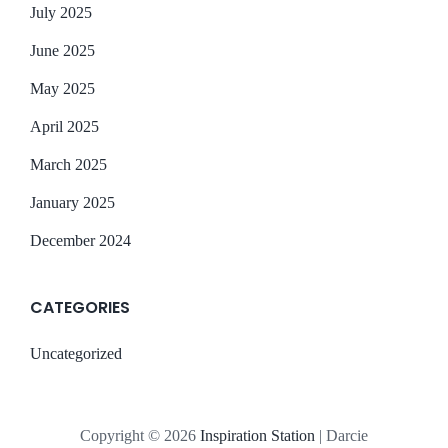
July 2025
June 2025
May 2025
April 2025
March 2025
January 2025
December 2024
CATEGORIES
Uncategorized
Copyright © 2026
Inspiration Station
|
Darcie