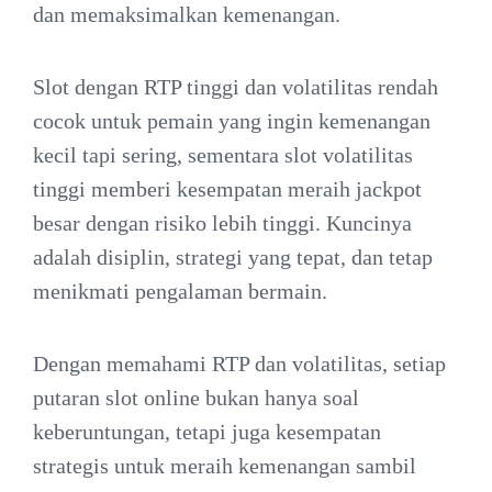
dan memaksimalkan kemenangan.
Slot dengan RTP tinggi dan volatilitas rendah
cocok untuk pemain yang ingin kemenangan
kecil tapi sering, sementara slot volatilitas
tinggi memberi kesempatan meraih jackpot
besar dengan risiko lebih tinggi. Kuncinya
adalah disiplin, strategi yang tepat, dan tetap
menikmati pengalaman bermain.
Dengan memahami RTP dan volatilitas, setiap
putaran slot online bukan hanya soal
keberuntungan, tetapi juga kesempatan
strategis untuk meraih kemenangan sambil