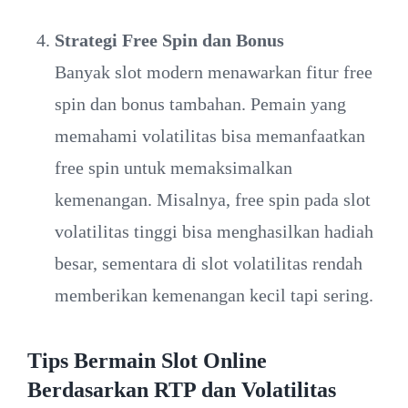
Strategi Free Spin dan Bonus
Banyak slot modern menawarkan fitur free
spin dan bonus tambahan. Pemain yang
memahami volatilitas bisa memanfaatkan
free spin untuk memaksimalkan
kemenangan. Misalnya, free spin pada slot
volatilitas tinggi bisa menghasilkan hadiah
besar, sementara di slot volatilitas rendah
memberikan kemenangan kecil tapi sering.
Tips Bermain Slot Online
Berdasarkan RTP dan Volatilitas