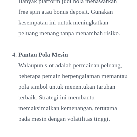
Banyak platform judi bola menawarkan
free spin atau bonus deposit. Gunakan
kesempatan ini untuk meningkatkan
peluang menang tanpa menambah risiko.
Pantau Pola Mesin
Walaupun slot adalah permainan peluang,
beberapa pemain berpengalaman memantau
pola simbol untuk menentukan taruhan
terbaik. Strategi ini membantu
memaksimalkan kemenangan, terutama
pada mesin dengan volatilitas tinggi.