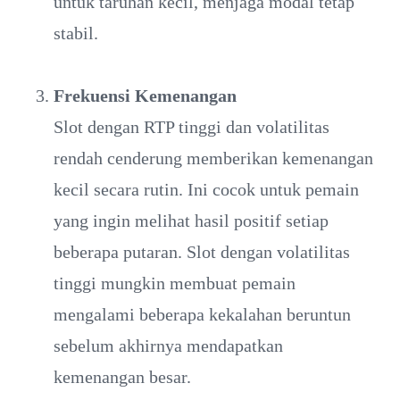
untuk taruhan kecil, menjaga modal tetap
stabil.
Frekuensi Kemenangan
Slot dengan RTP tinggi dan volatilitas
rendah cenderung memberikan kemenangan
kecil secara rutin. Ini cocok untuk pemain
yang ingin melihat hasil positif setiap
beberapa putaran. Slot dengan volatilitas
tinggi mungkin membuat pemain
mengalami beberapa kekalahan beruntun
sebelum akhirnya mendapatkan
kemenangan besar.