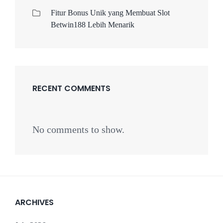
Fitur Bonus Unik yang Membuat Slot
Betwin188 Lebih Menarik
RECENT COMMENTS
No comments to show.
ARCHIVES