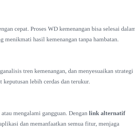
engan cepat. Proses WD kemenangan bisa selesai dala
ung menikmati hasil kemenangan tanpa hambatan.
ganalisis tren kemenangan, dan menyesuaikan strategi
keputusan lebih cerdas dan terukur.
asi atau mengalami gangguan. Dengan
link alternatif
 aplikasi dan memanfaatkan semua fitur, menjaga