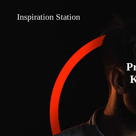
Inspiration Station
P
K