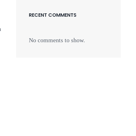
RECENT COMMENTS
m
No comments to show.