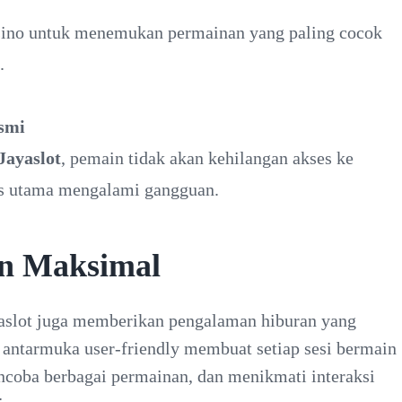
casino untuk menemukan permainan yang paling cocok
.
esmi
 Jayaslot
, pemain tidak akan kehilangan akses ke
tus utama mengalami gangguan.
n Maksimal
ayaslot juga memberikan pengalaman hiburan yang
n antarmuka user-friendly membuat setiap sesi bermain
encoba berbagai permainan, dan menikmati interaksi