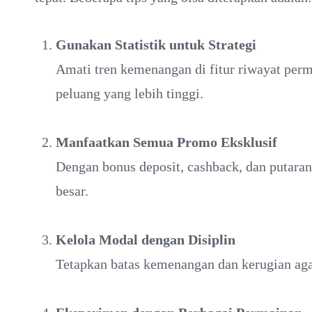
Gunakan Statistik untuk Strategi
Amati tren kemenangan di fitur riwayat perm
peluang yang lebih tinggi.
Manfaatkan Semua Promo Eksklusif
Dengan bonus deposit, cashback, dan putaran
besar.
Kelola Modal dengan Disiplin
Tetapkan batas kemenangan dan kerugian aga