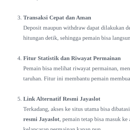
Transaksi Cepat dan Aman
Deposit maupun withdraw dapat dilakukan d
hitungan detik, sehingga pemain bisa langs
Fitur Statistik dan Riwayat Permainan
Pemain bisa melihat riwayat permainan, men
taruhan. Fitur ini membantu pemain membuat 
Link Alternatif Resmi Jayaslot
Terkadang, akses ke situs utama bisa dibat
resmi Jayaslot
, pemain tetap bisa masuk ke
kelancaran permainan kapan pun.