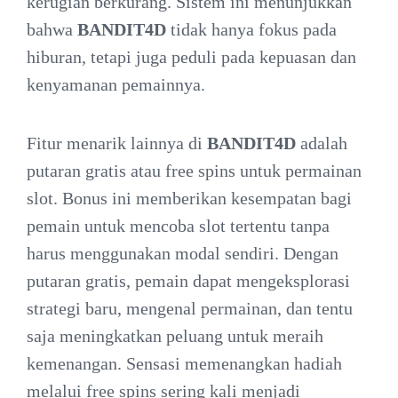
kerugian berkurang. Sistem ini menunjukkan
bahwa
BANDIT4D
tidak hanya fokus pada
hiburan, tetapi juga peduli pada kepuasan dan
kenyamanan pemainnya.
Fitur menarik lainnya di
BANDIT4D
adalah
putaran gratis atau free spins untuk permainan
slot. Bonus ini memberikan kesempatan bagi
pemain untuk mencoba slot tertentu tanpa
harus menggunakan modal sendiri. Dengan
putaran gratis, pemain dapat mengeksplorasi
strategi baru, mengenal permainan, dan tentu
saja meningkatkan peluang untuk meraih
kemenangan. Sensasi memenangkan hadiah
melalui free spins sering kali menjadi