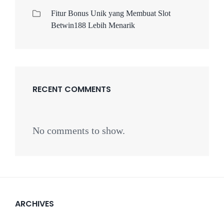
Fitur Bonus Unik yang Membuat Slot
Betwin188 Lebih Menarik
RECENT COMMENTS
No comments to show.
ARCHIVES