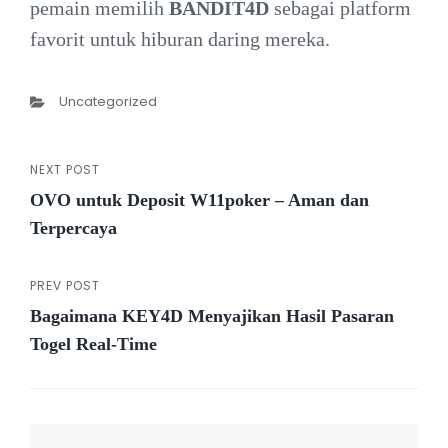
pemain memilih
BANDIT4D
sebagai platform
favorit untuk hiburan daring mereka.
Categories
Uncategorized
NEXT POST
Post
Next
OVO untuk Deposit W11poker – Aman dan
Post
navigation
Terpercaya
PREV POST
Previous
Bagaimana KEY4D Menyajikan Hasil Pasaran
Post
Togel Real-Time