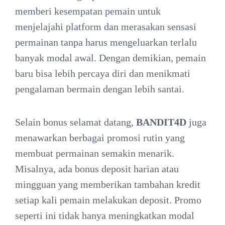
memberi kesempatan pemain untuk
menjelajahi platform dan merasakan sensasi
permainan tanpa harus mengeluarkan terlalu
banyak modal awal. Dengan demikian, pemain
baru bisa lebih percaya diri dan menikmati
pengalaman bermain dengan lebih santai.
Selain bonus selamat datang,
BANDIT4D
juga
menawarkan berbagai promosi rutin yang
membuat permainan semakin menarik.
Misalnya, ada bonus deposit harian atau
mingguan yang memberikan tambahan kredit
setiap kali pemain melakukan deposit. Promo
seperti ini tidak hanya meningkatkan modal