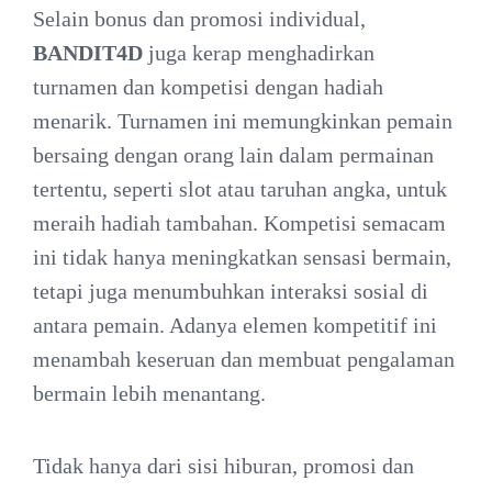
Selain bonus dan promosi individual,
BANDIT4D
juga kerap menghadirkan
turnamen dan kompetisi dengan hadiah
menarik. Turnamen ini memungkinkan pemain
bersaing dengan orang lain dalam permainan
tertentu, seperti slot atau taruhan angka, untuk
meraih hadiah tambahan. Kompetisi semacam
ini tidak hanya meningkatkan sensasi bermain,
tetapi juga menumbuhkan interaksi sosial di
antara pemain. Adanya elemen kompetitif ini
menambah keseruan dan membuat pengalaman
bermain lebih menantang.
Tidak hanya dari sisi hiburan, promosi dan