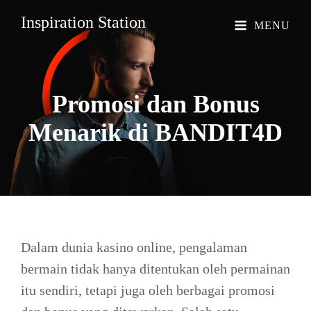
Inspiration Station
MENU
Promosi dan Bonus
Menarik di
BANDIT4D
Dalam dunia kasino online, pengalaman
bermain tidak hanya ditentukan oleh permainan
itu sendiri, tetapi juga oleh berbagai promosi