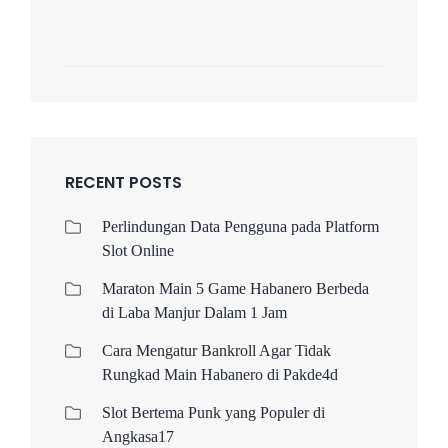
RECENT POSTS
Perlindungan Data Pengguna pada Platform
Slot Online
Maraton Main 5 Game Habanero Berbeda
di Laba Manjur Dalam 1 Jam
Cara Mengatur Bankroll Agar Tidak
Rungkad Main Habanero di Pakde4d
Slot Bertema Punk yang Populer di
Angkasa17