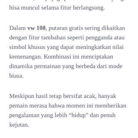
bisa muncul selama fitur berlangsung.
Dalam
vw 108
, putaran gratis sering dikaitkan
dengan fitur tambahan seperti pengganda atau
simbol khusus yang dapat meningkatkan nilai
kemenangan. Kombinasi ini menciptakan
dinamika permainan yang berbeda dari mode
biasa.
Meskipun hasil tetap bersifat acak, banyak
pemain merasa bahwa momen ini memberikan
pengalaman yang lebih “hidup” dan penuh
kejutan.