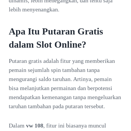
dinamis, lebih menegangkan, dan tentu saja
lebih menyenangkan.
Apa Itu Putaran Gratis
dalam Slot Online?
Putaran gratis adalah fitur yang memberikan
pemain sejumlah spin tambahan tanpa
mengurangi saldo taruhan. Artinya, pemain
bisa melanjutkan permainan dan berpotensi
mendapatkan kemenangan tanpa mengeluarkan
taruhan tambahan pada putaran tersebut.
Dalam
vw 108
, fitur ini biasanya muncul