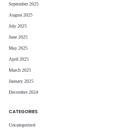
September 2025
August 2025
July 2025
June 2025
May 2025
April 2025
March 2025
January 2025
December 2024
CATEGORIES
Uncategorized