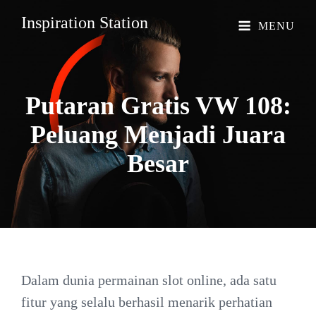
Inspiration Station
MENU
Putaran Gratis VW 108:
Peluang Menjadi Juara
Besar
Dalam dunia permainan slot online, ada satu
fitur yang selalu berhasil menarik perhatian