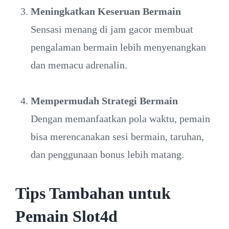
Meningkatkan Keseruan Bermain
Sensasi menang di jam gacor membuat
pengalaman bermain lebih menyenangkan
dan memacu adrenalin.
Mempermudah Strategi Bermain
Dengan memanfaatkan pola waktu, pemain
bisa merencanakan sesi bermain, taruhan,
dan penggunaan bonus lebih matang.
Tips Tambahan untuk
Pemain Slot4d