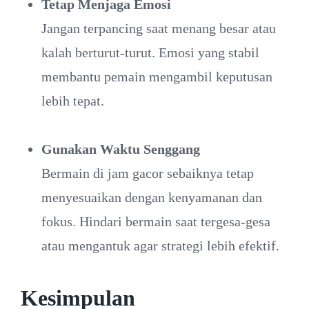
Tetap Menjaga Emosi
Jangan terpancing saat menang besar atau
kalah berturut-turut. Emosi yang stabil
membantu pemain mengambil keputusan
lebih tepat.
Gunakan Waktu Senggang
Bermain di jam gacor sebaiknya tetap
menyesuaikan dengan kenyamanan dan
fokus. Hindari bermain saat tergesa-gesa
atau mengantuk agar strategi lebih efektif.
Kesimpulan