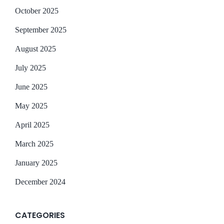
October 2025
September 2025
August 2025
July 2025
June 2025
May 2025
April 2025
March 2025
January 2025
December 2024
CATEGORIES