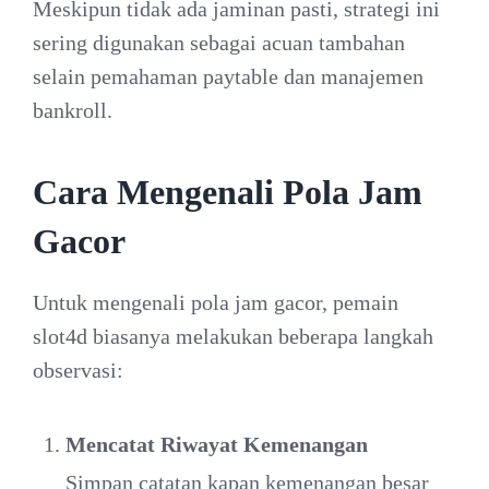
Meskipun tidak ada jaminan pasti, strategi ini
sering digunakan sebagai acuan tambahan
selain pemahaman paytable dan manajemen
bankroll.
Cara Mengenali Pola Jam
Gacor
Untuk mengenali pola jam gacor, pemain
slot4d biasanya melakukan beberapa langkah
observasi:
Mencatat Riwayat Kemenangan
Simpan catatan kapan kemenangan besar