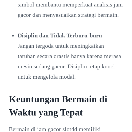
simbol membantu memperkuat analisis jam
gacor dan menyesuaikan strategi bermain.
Disiplin dan Tidak Terburu-buru
Jangan tergoda untuk meningkatkan
taruhan secara drastis hanya karena merasa
mesin sedang gacor. Disiplin tetap kunci
untuk mengelola modal.
Keuntungan Bermain di
Waktu yang Tepat
Bermain di jam gacor slot4d memiliki