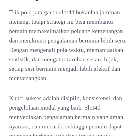
Trik pola jam gacor slot4d bukanlah jaminan
menang, tetapi strategi ini bisa membantu
pemain memaksimalkan peluang kemenangan
dan menikmati pengalaman bermain lebih seru.
Dengan mengenali pola waktu, memanfaatkan
statistik, dan mengatur taruhan secara bijak,
setiap sesi bermain menjadi lebih efektif dan
menyenangkan.
Kunci sukses adalah disiplin, konsistensi, dan
pengelolaan modal yang baik. Slot4d
menyediakan pengalaman bermain yang aman,
nyaman, dan menarik, sehingga pemain dapat
mencoba berbagai trik dan strategi untuk