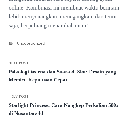
online. Kombinasi ini membuat waktu bermain
lebih menyenangkan, menegangkan, dan tentu
saja, berpeluang menambah cuan!
Categories
Uncategorized
NEXT POST
Post
Next
Psikologi Warna dan Suara di Slot: Desain yang
Post
navigation
Memicu Keputusan Cepat
PREV POST
Previous
Starlight Princess: Cara Nangkep Perkalian 500x
Post
di Nusantara4d