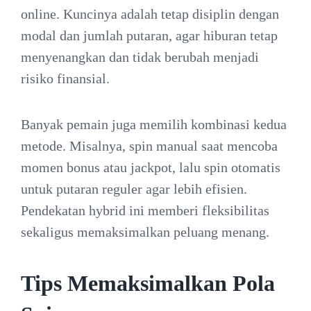
online. Kuncinya adalah tetap disiplin dengan
modal dan jumlah putaran, agar hiburan tetap
menyenangkan dan tidak berubah menjadi
risiko finansial.
Banyak pemain juga memilih kombinasi kedua
metode. Misalnya, spin manual saat mencoba
momen bonus atau jackpot, lalu spin otomatis
untuk putaran reguler agar lebih efisien.
Pendekatan hybrid ini memberi fleksibilitas
sekaligus memaksimalkan peluang menang.
Tips Memaksimalkan Pola