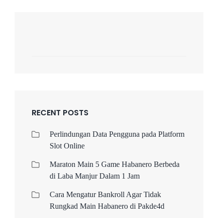
RECENT POSTS
Perlindungan Data Pengguna pada Platform
Slot Online
Maraton Main 5 Game Habanero Berbeda
di Laba Manjur Dalam 1 Jam
Cara Mengatur Bankroll Agar Tidak
Rungkad Main Habanero di Pakde4d