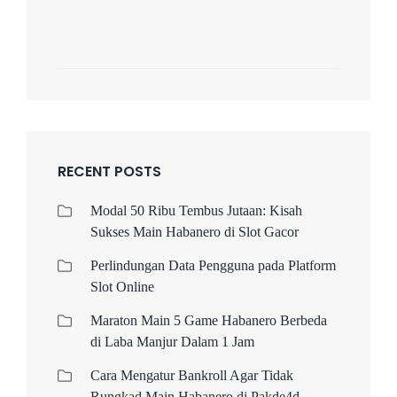
RECENT POSTS
Modal 50 Ribu Tembus Jutaan: Kisah
Sukses Main Habanero di Slot Gacor
Perlindungan Data Pengguna pada Platform
Slot Online
Maraton Main 5 Game Habanero Berbeda
di Laba Manjur Dalam 1 Jam
Cara Mengatur Bankroll Agar Tidak
Rungkad Main Habanero di Pakde4d