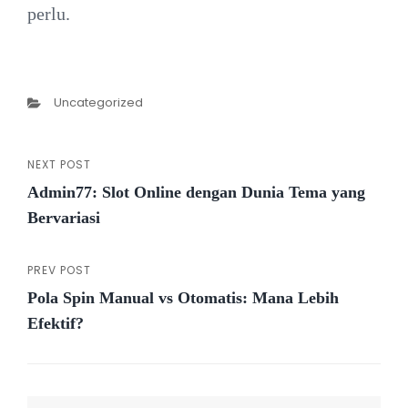
perlu.
Categories
Uncategorized
NEXT POST
Post
Next
Admin77: Slot Online dengan Dunia Tema yang
Post
navigation
Bervariasi
PREV POST
Previous
Pola Spin Manual vs Otomatis: Mana Lebih
Post
Efektif?