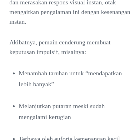
dan merasakan respons visual instan, otak
mengaitkan pengalaman ini dengan kesenangan
instan.
Akibatnya, pemain cenderung membuat
keputusan impulsif, misalnya:
Menambah taruhan untuk “mendapatkan
lebih banyak”
Melanjutkan putaran meski sudah
mengalami kerugian
Terbawa oleh euforia kemenangan kecil