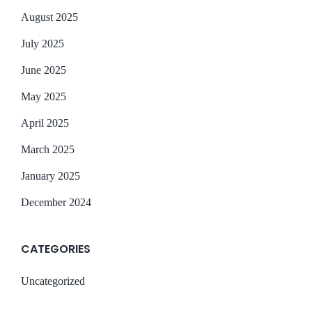
August 2025
July 2025
June 2025
May 2025
April 2025
March 2025
January 2025
December 2024
CATEGORIES
Uncategorized